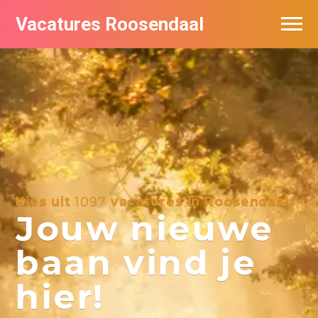
Vacatures Roosendaal
Vacatures bij bedrijven
De populairste vacatures in Roosendaal
Kies uit
1097
vacatures in Roosendaal
Jouw nieuwe
baan vind je
hier!