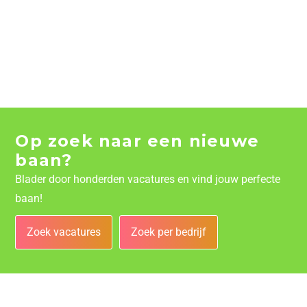
Op zoek naar een nieuwe
baan?
Blader door honderden vacatures en vind jouw perfecte
baan!
Zoek vacatures
Zoek per bedrijf