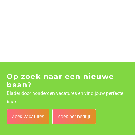
Op zoek naar een nieuwe
baan?
Blader door honderden vacatures en vind jouw perfecte
baan!
Zoek vacatures
Zoek per bedrijf