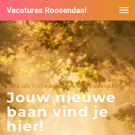
Vacatures Roosendaal
Vacatures bij bedrijven
De populairste vacatures in Roosendaal
Kies uit
1141
vacatures in Roosendaal
Jouw nieuwe
baan vind je
hier!