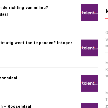
n de richting van milieu?
daal
G
W
ectmatig weet toe te passen? Inkoper
3
M
R
3
oosendaal
M
T
ch – Roosendaal
2