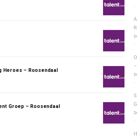
A
R
2
O
–
ng Heroes – Roosendaal
2
S
G
nent Groep – Roosendaal
2
H