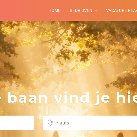
HOME
BEDRIJVEN
VACATURE PLA
al
baan vind je hie