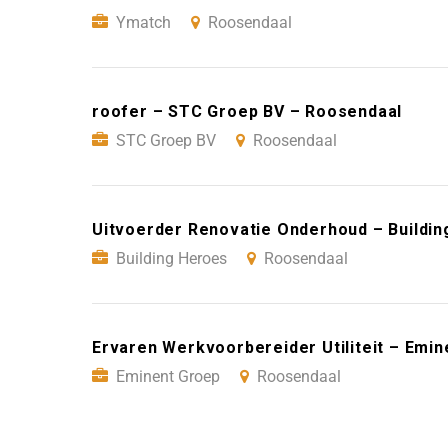
Ymatch
Roosendaal
roofer – STC Groep BV – Roosendaal
STC Groep BV
Roosendaal
Uitvoerder Renovatie Onderhoud – Buildi
Building Heroes
Roosendaal
Ervaren Werkvoorbereider Utiliteit – Emi
Eminent Groep
Roosendaal