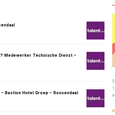
sendaal
oot? Medewerker Technische Dienst –
S
1
 – Bastion Hotel Groep – Roosendaal
i
I