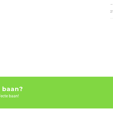
–
2
 baan?
fecte baan!