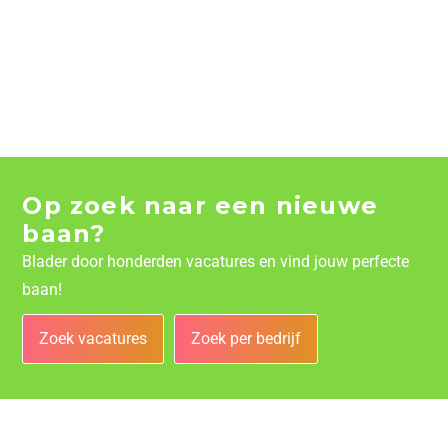
Op zoek naar een nieuwe
baan?
Blader door honderden vacatures en vind jouw perfecte
baan!
Zoek vacatures
Zoek per bedrijf