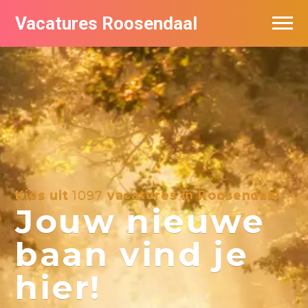
Vacatures Roosendaal
Vacatures bij bedrijven
De populairste vacatures in Roosendaal
Kies uit
1097
vacatures in Roosendaal
Jouw nieuwe
baan vind je
hier!