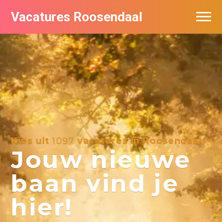
Vacatures Roosendaal
Vacatures bij bedrijven
De populairste vacatures in Roosendaal
Kies uit
1097
vacatures in Roosendaal
Jouw nieuwe
baan vind je
hier!