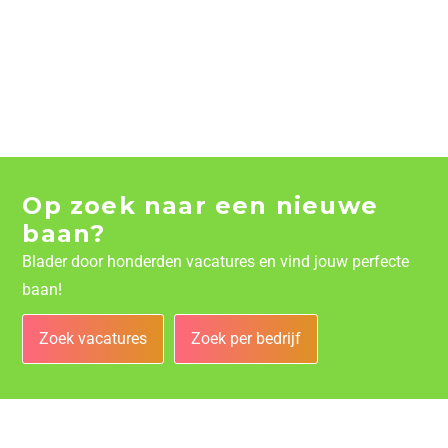
Op zoek naar een nieuwe
baan?
Blader door honderden vacatures en vind jouw perfecte
baan!
Zoek vacatures
Zoek per bedrijf