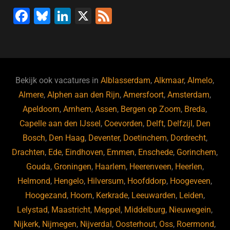
o
n
p
F
Bl
Li
X
F
k
a
u
n
e
c
e
k
e
e
s
e
d
b
ky
dI
Bekijk ook vacatures in
Alblasserdam
,
Alkmaar
,
Almelo
,
o
n
Almere
,
Alphen aan den Rijn
,
Amersfoort
,
Amsterdam
,
Apeldoorn
,
Arnhem
,
Assen
,
Bergen op Zoom
,
Breda
,
o
Capelle aan den IJssel
,
Coevorden
,
Delft
,
Delfzijl
,
Den
k
Bosch
,
Den Haag
,
Deventer
,
Doetinchem
,
Dordrecht
,
Drachten
,
Ede
,
Eindhoven
,
Emmen
,
Enschede
,
Gorinchem
,
Gouda
,
Groningen
,
Haarlem
,
Heerenveen
,
Heerlen
,
Helmond
,
Hengelo
,
Hilversum
,
Hoofddorp
,
Hoogeveen
,
Hoogezand
,
Hoorn
,
Kerkrade
,
Leeuwarden
,
Leiden
,
Lelystad
,
Maastricht
,
Meppel
,
Middelburg
,
Nieuwegein
,
Nijkerk
,
Nijmegen
,
Nijverdal
,
Oosterhout
,
Oss
,
Roermond
,