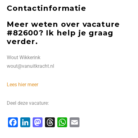
Contactinformatie
Meer weten over vacature
#82600? Ik help je graag
verder.
Wout Wikkerink
wout@vanuitkracht.nl
Lees hier meer
Deel deze vacature:
F
Li
M
T
W
E
a
n
a
hr
h
m