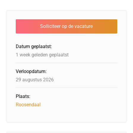
c
k
st
e
at
ai
e
e
o
a
s
l
b
dI
d
d
A
o
n
o
s
p
o
n
p
Datum geplaatst:
k
1 week geleden geplaatst
Verloopdatum:
29 augustus 2026
Plaats:
Roosendaal