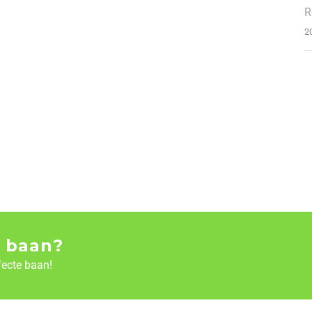
R
2
 baan?
fecte baan!