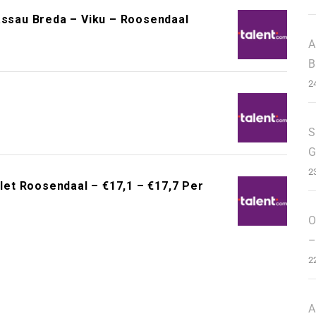
assau Breda – Viku – Roosendaal
A
B
2
S
G
2
et Roosendaal – €17,1 – €17,7 Per
O
–
2
A