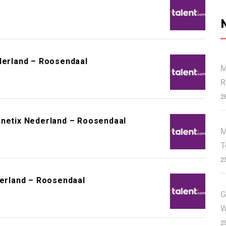
ederland – Roosendaal
M
R
2
nnetix Nederland – Roosendaal
M
T
2
derland – Roosendaal
G
W
2