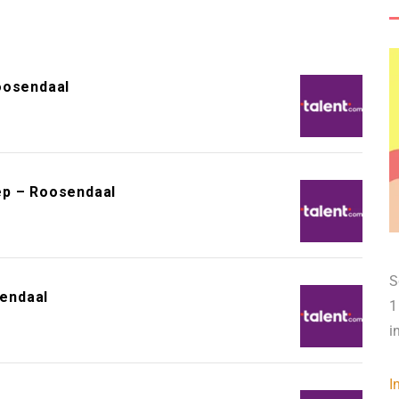
oosendaal
ep – Roosendaal
S
endaal
1
i
I