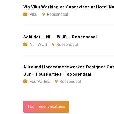
Via Viku Working as Supervisor at Hotel N
Viku
Roosendaal
Schilder – NL – W JB – Roosendaal
NL - W JB
Roosendaal
Allround Horecamedewerker Designer Outl
Uur – FourParties – Roosendaal
FourParties
Roosendaal
Toon meer vacatures