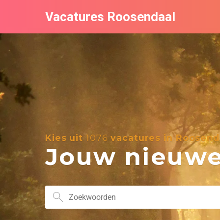
Vacatures Roosendaal
Kies uit
1076
vacatures in Roosend
Jouw nieuwe 