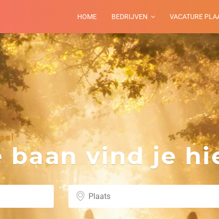
HOME
BEDRIJVEN
VACATURE PLA
aal
baan vind je hie