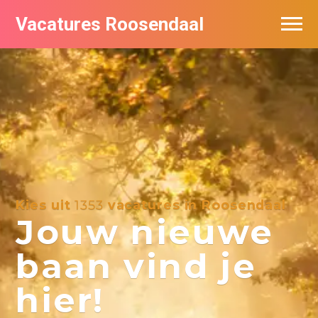
Vacatures Roosendaal
Vacatures bij bedrijven
De populairste vacatures in Roosendaal
Kies uit
1353
vacatures in Roosendaal
Jouw nieuwe
baan vind je
hier!