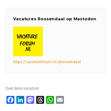
Vacatures Roosendaal op Mastodon
https://vacatureforum.nl/@roosendaal
Deel deze vacature:
F
Li
M
T
W
E
a
n
a
hr
h
m