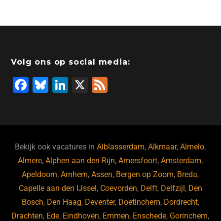
c
k
st
e
at
ai
e
e
o
a
s
l
b
dI
d
d
A
o
n
o
s
p
Volg ons op social media:
o
n
p
F
Bl
Li
X
F
k
a
u
n
e
c
e
k
e
e
s
e
d
b
ky
dI
Bekijk ook vacatures in
Alblasserdam
,
Alkmaar
,
Almelo
,
o
n
Almere
,
Alphen aan den Rijn
,
Amersfoort
,
Amsterdam
,
Apeldoorn
,
Arnhem
,
Assen
,
Bergen op Zoom
,
Breda
,
o
Capelle aan den IJssel
,
Coevorden
,
Delft
,
Delfzijl
,
Den
k
Bosch
,
Den Haag
,
Deventer
,
Doetinchem
,
Dordrecht
,
Drachten
,
Ede
,
Eindhoven
,
Emmen
,
Enschede
,
Gorinchem
,