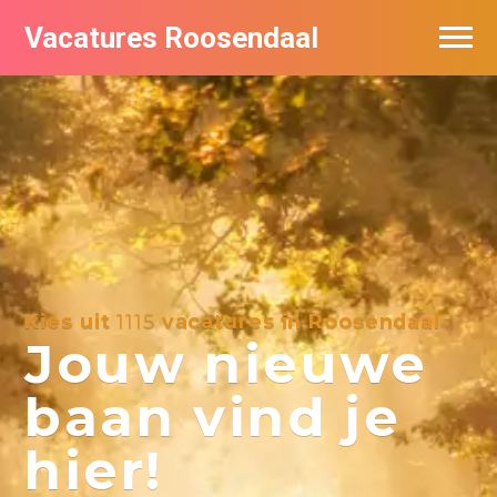
Vacatures Roosendaal
Vacatures bij bedrijven
De populairste vacatures in Roosendaal
Kies uit
1115
vacatures in Roosendaal
Jouw nieuwe
baan vind je
hier!