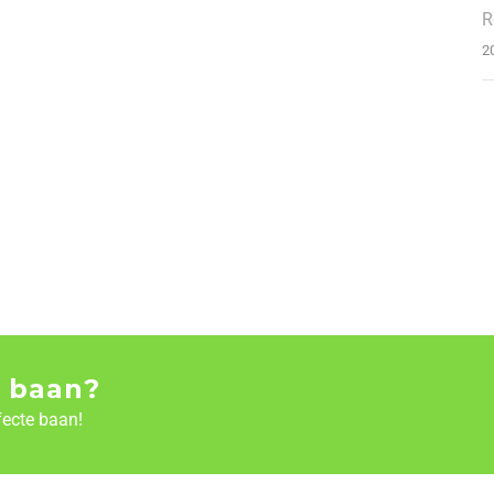
R
2
 baan?
fecte baan!