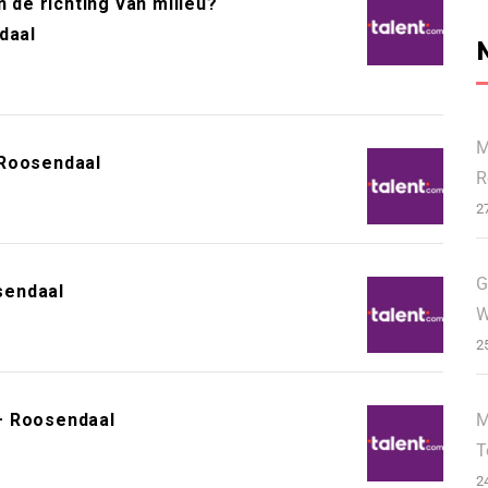
n de richting van milieu?
daal
M
 Roosendaal
R
2
G
sendaal
W
2
M
– Roosendaal
T
2