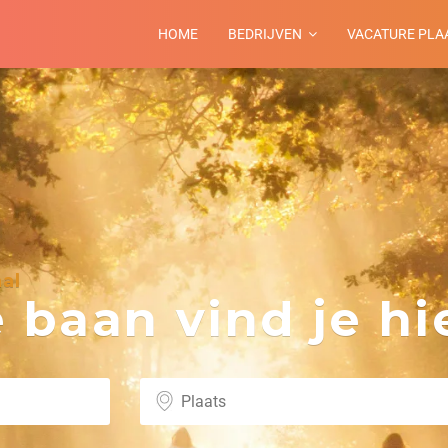
HOME
BEDRIJVEN
VACATURE PLA
al
baan vind je hie