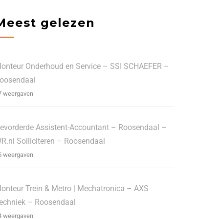
Meest gelezen
onteur Onderhoud en Service – SSI SCHAEFER –
oosendaal
7 weergaven
evorderde Assistent-Accountant – Roosendaal –
R.nl Solliciteren – Roosendaal
5 weergaven
onteur Trein & Metro | Mechatronica – AXS
echniek – Roosendaal
4 weergaven