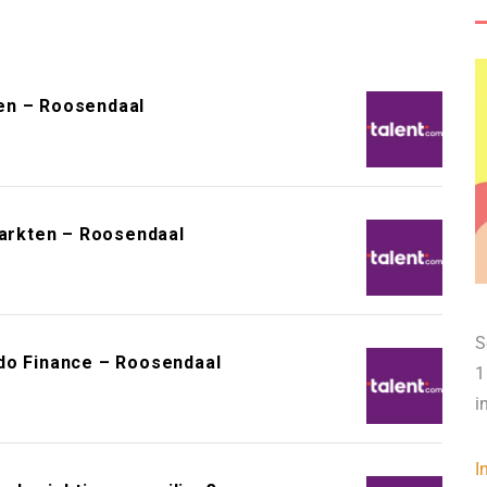
en – Roosendaal
arkten – Roosendaal
S
do Finance – Roosendaal
1
i
I