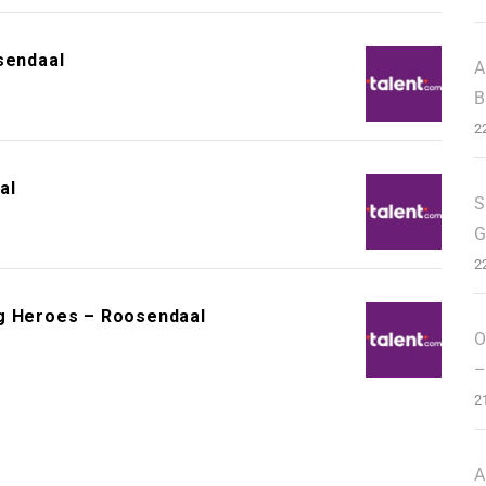
sendaal
A
B
2
al
S
G
2
ng Heroes – Roosendaal
O
–
2
A