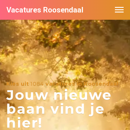
Vacatures Roosendaal
Vacatures bij bedrijven
De populairste vacatures in Roosendaal
Kies uit
1084
vacatures in Roosendaal
Jouw nieuwe
baan vind je
hier!