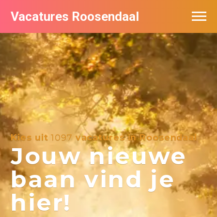
Vacatures Roosendaal
Vacatures bij bedrijven
De populairste vacatures in Roosendaal
Kies uit
1097
vacatures in Roosendaal
Jouw nieuwe
baan vind je
hier!