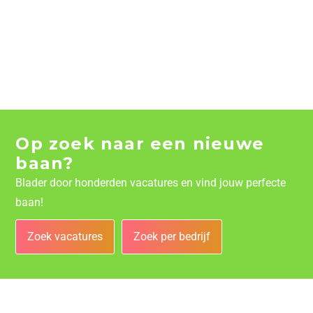
Op zoek naar een nieuwe
baan?
Blader door honderden vacatures en vind jouw perfecte
baan!
Zoek vacatures
Zoek per bedrijf