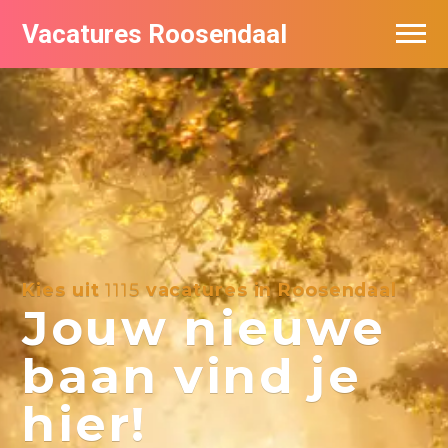
Vacatures Roosendaal
Vacatures bij bedrijven
De populairste vacatures in Roosendaal
Kies uit
1115
vacatures in Roosendaal
Jouw nieuwe
baan vind je
hier!