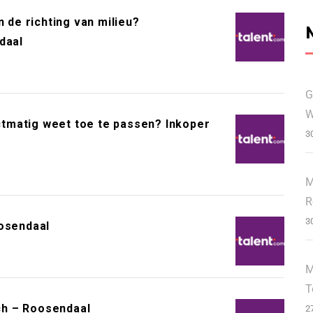
n de richting van milieu?
daal
G
W
ectmatig weet toe te passen? Inkoper
3
M
R
3
oosendaal
M
T
ch – Roosendaal
2