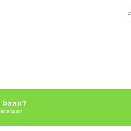
–
2
 baan?
fecte baan!