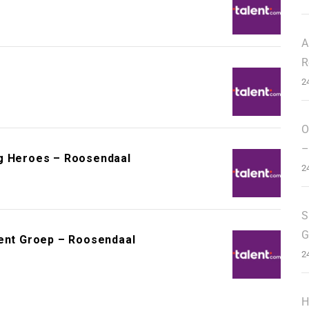
A
R
2
O
–
ng Heroes – Roosendaal
2
S
G
nent Groep – Roosendaal
2
H