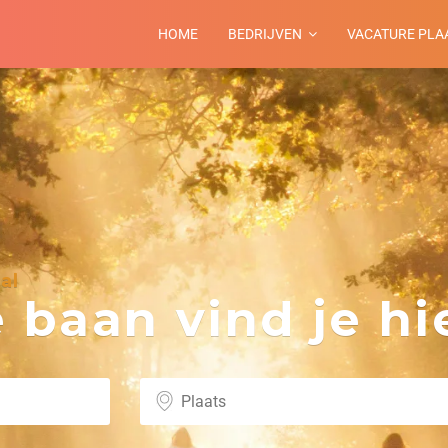
HOME
BEDRIJVEN
VACATURE PLA
al
baan vind je hie