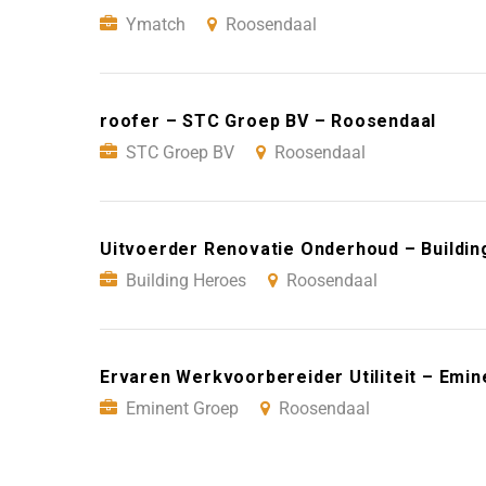
Ymatch
Roosendaal
roofer – STC Groep BV – Roosendaal
STC Groep BV
Roosendaal
Uitvoerder Renovatie Onderhoud – Buildi
Building Heroes
Roosendaal
Ervaren Werkvoorbereider Utiliteit – Emi
Eminent Groep
Roosendaal