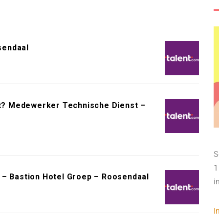
sendaal
oot? Medewerker Technische Dienst –
S
1
 – Bastion Hotel Groep – Roosendaal
i
I