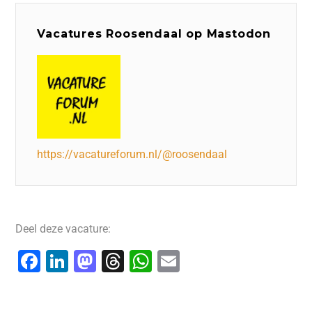
Vacatures Roosendaal op Mastodon
https://vacatureforum.nl/@roosendaal
Deel deze vacature:
F
Li
M
T
W
E
a
n
a
hr
h
m
c
k
st
e
at
ai