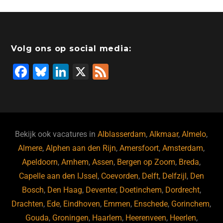
e
e
o
a
s
l
b
dI
d
d
A
o
n
o
s
p
Volg ons op social media:
o
n
p
F
Bl
Li
X
F
k
a
u
n
e
c
e
k
e
e
s
e
d
b
ky
dI
Bekijk ook vacatures in
Alblasserdam
,
Alkmaar
,
Almelo
,
o
n
Almere
,
Alphen aan den Rijn
,
Amersfoort
,
Amsterdam
,
Apeldoorn
,
Arnhem
,
Assen
,
Bergen op Zoom
,
Breda
,
o
Capelle aan den IJssel
,
Coevorden
,
Delft
,
Delfzijl
,
Den
k
Bosch
,
Den Haag
,
Deventer
,
Doetinchem
,
Dordrecht
,
Drachten
,
Ede
,
Eindhoven
,
Emmen
,
Enschede
,
Gorinchem
,
Gouda
,
Groningen
,
Haarlem
,
Heerenveen
,
Heerlen
,