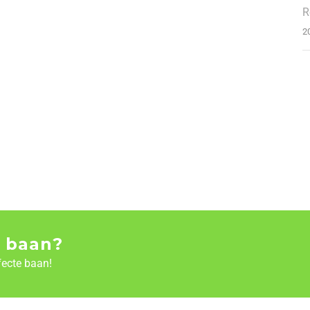
R
2
 baan?
fecte baan!