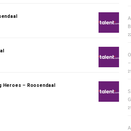
sendaal
A
B
2
al
O
–
2
ng Heroes – Roosendaal
S
G
2
A