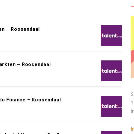
en – Roosendaal
arkten – Roosendaal
S
do Finance – Roosendaal
1
i
I