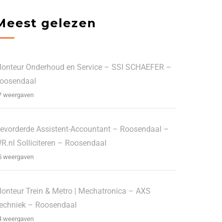
Meest gelezen
onteur Onderhoud en Service – SSI SCHAEFER –
oosendaal
7 weergaven
evorderde Assistent-Accountant – Roosendaal –
R.nl Solliciteren – Roosendaal
5 weergaven
onteur Trein & Metro | Mechatronica – AXS
echniek – Roosendaal
4 weergaven