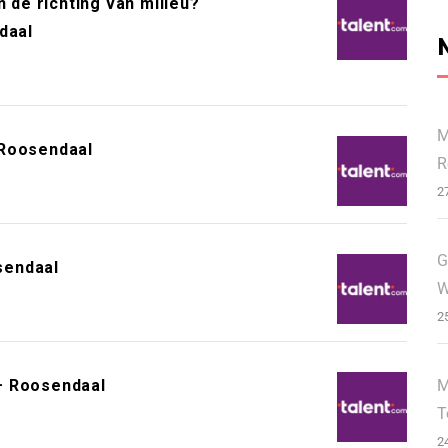
n de richting van milieu?
daal
M
 Roosendaal
R
2
G
sendaal
W
2
M
– Roosendaal
T
2