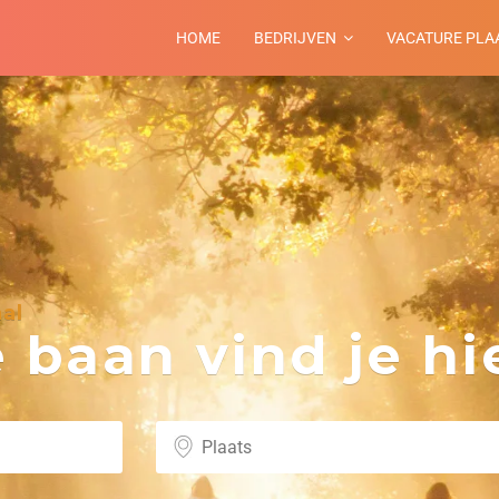
HOME
BEDRIJVEN
VACATURE PLA
al
baan vind je hie