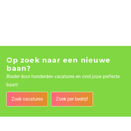
Op zoek naar een nieuwe
baan?
Blader door honderden vacatures en vind jouw perfecte
baan!
Zoek vacatures
Zoek per bedrijf