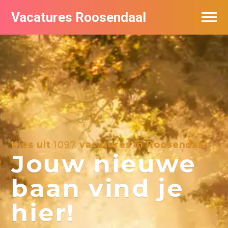
Vacatures Roosendaal
Vacatures bij bedrijven
De populairste vacatures in Roosendaal
Kies uit
1097
vacatures in Roosendaal
Jouw nieuwe
baan vind je
hier!