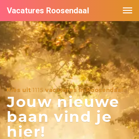
Vacatures Roosendaal
Vacatures bij bedrijven
De populairste vacatures in Roosendaal
Kies uit
1115
vacatures in Roosendaal
Jouw nieuwe
baan vind je
hier!