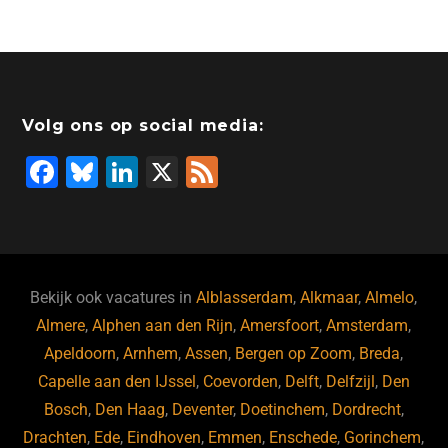
c
k
st
e
at
ai
e
e
o
a
s
l
b
dI
d
d
A
o
n
o
s
p
Volg ons op social media:
o
n
p
F
Bl
Li
X
F
k
a
u
n
e
c
e
k
e
e
s
e
d
b
ky
dI
Bekijk ook vacatures in
Alblasserdam
,
Alkmaar
,
Almelo
,
o
n
Almere
,
Alphen aan den Rijn
,
Amersfoort
,
Amsterdam
,
Apeldoorn
,
Arnhem
,
Assen
,
Bergen op Zoom
,
Breda
,
o
Capelle aan den IJssel
,
Coevorden
,
Delft
,
Delfzijl
,
Den
k
Bosch
,
Den Haag
,
Deventer
,
Doetinchem
,
Dordrecht
,
Drachten
,
Ede
,
Eindhoven
,
Emmen
,
Enschede
,
Gorinchem
,