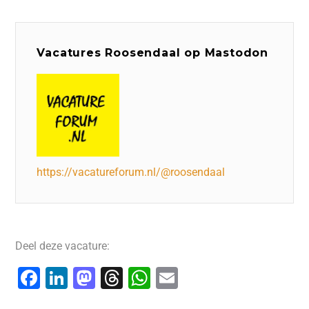
Vacatures Roosendaal op Mastodon
https://vacatureforum.nl/@roosendaal
Deel deze vacature:
F
Li
M
T
W
E
a
n
a
hr
h
m