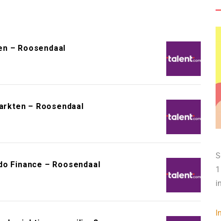
en – Roosendaal
arkten – Roosendaal
S
do Finance – Roosendaal
1
i
I