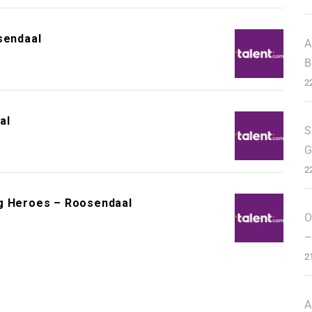
sendaal
A
B
2
al
S
G
2
ng Heroes – Roosendaal
O
–
2
A