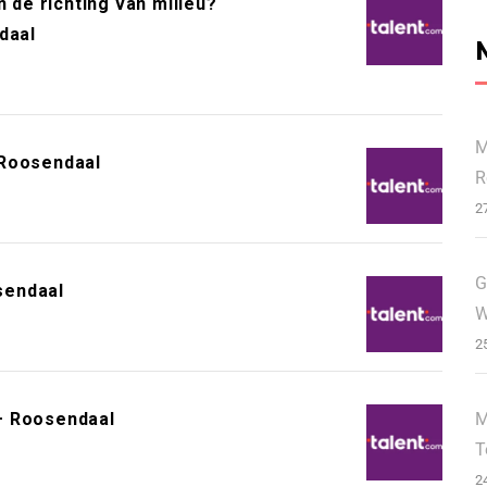
n de richting van milieu?
daal
M
 Roosendaal
R
2
G
sendaal
W
2
M
– Roosendaal
T
2