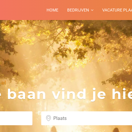
HOME
BEDRIJVEN
VACATURE PLA
al
baan vind je hie