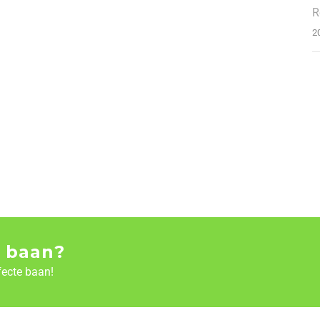
R
2
 baan?
fecte baan!