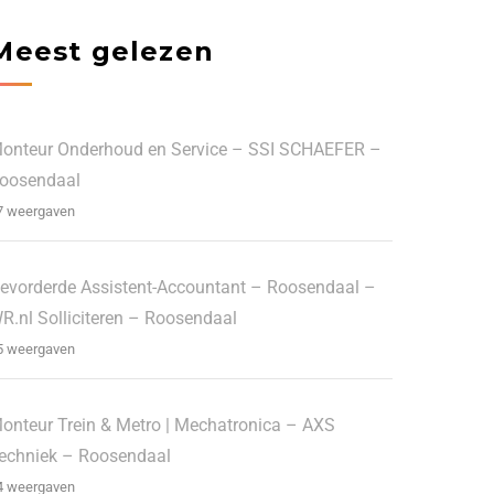
Meest gelezen
onteur Onderhoud en Service – SSI SCHAEFER –
oosendaal
7 weergaven
evorderde Assistent-Accountant – Roosendaal –
R.nl Solliciteren – Roosendaal
5 weergaven
onteur Trein & Metro | Mechatronica – AXS
echniek – Roosendaal
4 weergaven