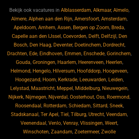
e
s
e
d
b
ky
dI
Bekijk ook vacatures in
Alblasserdam
,
Alkmaar
,
Almelo
,
o
n
Almere
,
Alphen aan den Rijn
,
Amersfoort
,
Amsterdam
,
Apeldoorn
,
Arnhem
,
Assen
,
Bergen op Zoom
,
Breda
,
o
Capelle aan den IJssel
,
Coevorden
,
Delft
,
Delfzijl
,
Den
k
Bosch
,
Den Haag
,
Deventer
,
Doetinchem
,
Dordrecht
,
Drachten
,
Ede
,
Eindhoven
,
Emmen
,
Enschede
,
Gorinchem
,
Gouda
,
Groningen
,
Haarlem
,
Heerenveen
,
Heerlen
,
Helmond
,
Hengelo
,
Hilversum
,
Hoofddorp
,
Hoogeveen
,
Hoogezand
,
Hoorn
,
Kerkrade
,
Leeuwarden
,
Leiden
,
Lelystad
,
Maastricht
,
Meppel
,
Middelburg
,
Nieuwegein
,
Nijkerk
,
Nijmegen
,
Nijverdal
,
Oosterhout
,
Oss
,
Roermond
,
Roosendaal
,
Rotterdam
,
Schiedam
,
Sittard
,
Sneek
,
Stadskanaal
,
Ter Apel
,
Tiel
,
Tilburg
,
Utrecht
,
Veendam
,
Veenendaal
,
Venlo
,
Venray
,
Vlissingen
,
Weert
,
Winschoten
,
Zaandam
,
Zoetermeer
,
Zwolle