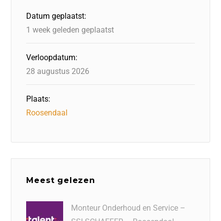
o
n
p
Datum geplaatst:
k
1 week geleden geplaatst
Verloopdatum:
28 augustus 2026
Plaats:
Roosendaal
Meest gelezen
Monteur Onderhoud en Service –