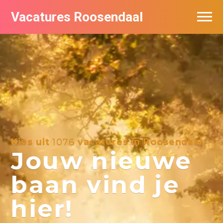
Vacatures Roosendaal
Vacatures bij bedrijven
De populairste vacatures in Roosendaal
Kies uit
1076
vacatures in Roosendaal
Jouw nieuwe
baan vind je
hier!