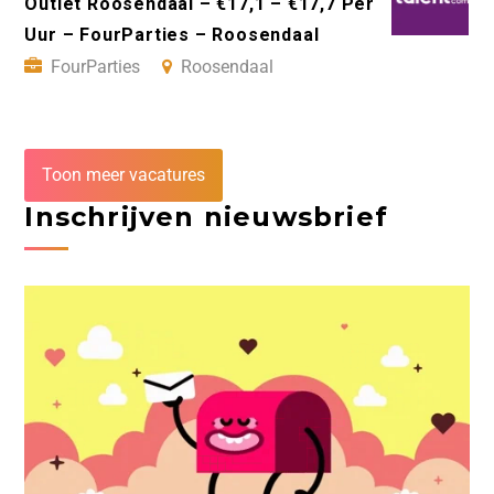
Outlet Roosendaal – €17,1 – €17,7 Per
Uur – FourParties – Roosendaal
FourParties
Roosendaal
Toon meer vacatures
Inschrijven nieuwsbrief