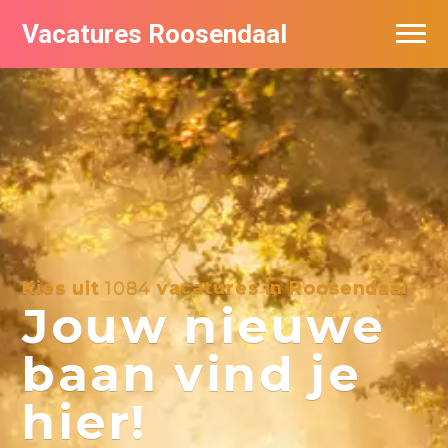
Vacatures Roosendaal
Vacatures bij bedrijven
De populairste vacatures in Roosendaal
Kies uit
1084
vacatures in Roosendaal
Jouw nieuwe
baan vind je
hier!