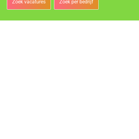
Zoek vacatures
Zoek per bedrijf
Bedrijven
Vacatures bij de leukste bedrijven in Roosendaal!