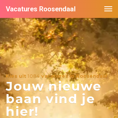
Vacatures Roosendaal
Vacatures bij bedrijven
De populairste vacatures in Roosendaal
Kies uit
1084
vacatures in Roosendaal
Jouw nieuwe
baan vind je
hier!