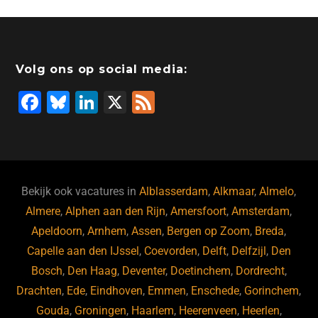
e
e
o
a
s
l
b
dI
d
d
A
o
n
o
s
p
Volg ons op social media:
o
n
p
F
Bl
Li
X
F
k
a
u
n
e
c
e
k
e
e
s
e
d
b
ky
dI
Bekijk ook vacatures in
Alblasserdam
,
Alkmaar
,
Almelo
,
o
n
Almere
,
Alphen aan den Rijn
,
Amersfoort
,
Amsterdam
,
Apeldoorn
,
Arnhem
,
Assen
,
Bergen op Zoom
,
Breda
,
o
Capelle aan den IJssel
,
Coevorden
,
Delft
,
Delfzijl
,
Den
k
Bosch
,
Den Haag
,
Deventer
,
Doetinchem
,
Dordrecht
,
Drachten
,
Ede
,
Eindhoven
,
Emmen
,
Enschede
,
Gorinchem
,
Gouda
,
Groningen
,
Haarlem
,
Heerenveen
,
Heerlen
,