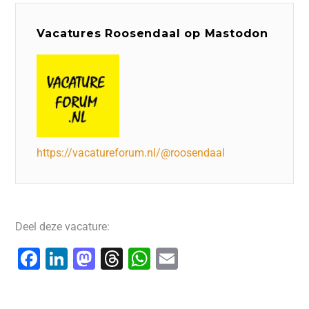
Vacatures Roosendaal op Mastodon
https://vacatureforum.nl/@roosendaal
Deel deze vacature:
F
Li
M
T
W
E
a
n
a
hr
h
m
c
k
st
e
at
ai