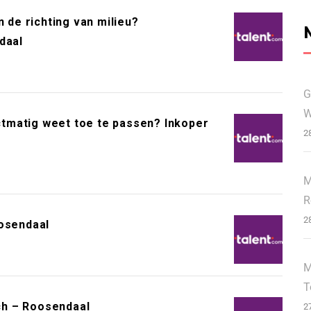
n de richting van milieu?
daal
G
W
ectmatig weet toe te passen? Inkoper
2
M
R
2
oosendaal
M
T
ch – Roosendaal
2