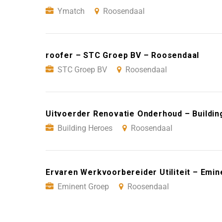
Ymatch
Roosendaal
roofer – STC Groep BV – Roosendaal
STC Groep BV
Roosendaal
Uitvoerder Renovatie Onderhoud – Buildi
Building Heroes
Roosendaal
Ervaren Werkvoorbereider Utiliteit – Emi
Eminent Groep
Roosendaal