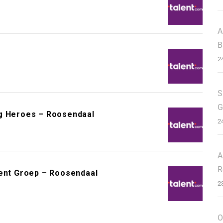
A
B
2
S
G
ng Heroes – Roosendaal
2
A
R
nent Groep – Roosendaal
2
O