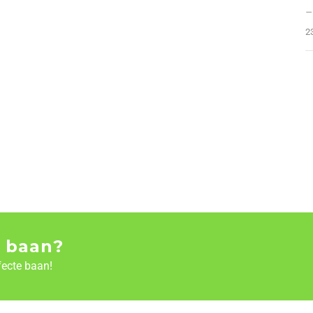
–
2
 baan?
fecte baan!