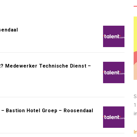
sendaal
oot? Medewerker Technische Dienst –
S
1
 – Bastion Hotel Groep – Roosendaal
i
I