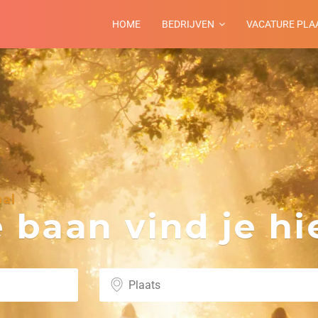
HOME
BEDRIJVEN
VACATURE PLA
al
baan vind je hie