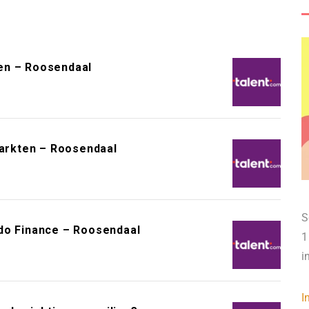
en – Roosendaal
arkten – Roosendaal
S
do Finance – Roosendaal
1
i
I