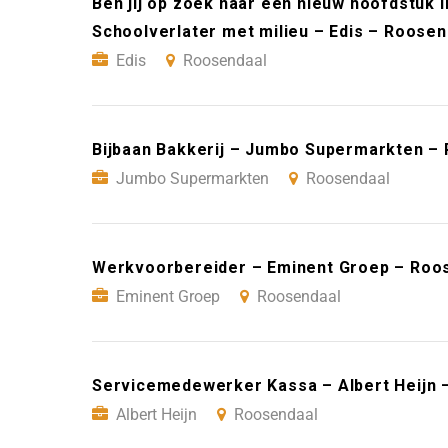
Ben jij op zoek naar een nieuw hoofdstuk i
Schoolverlater met milieu – Edis – Roosen
Edis
Roosendaal
Bijbaan Bakkerij – Jumbo Supermarkten –
Jumbo Supermarkten
Roosendaal
Werkvoorbereider – Eminent Groep – Roo
Eminent Groep
Roosendaal
Servicemedewerker Kassa – Albert Heijn 
Albert Heijn
Roosendaal