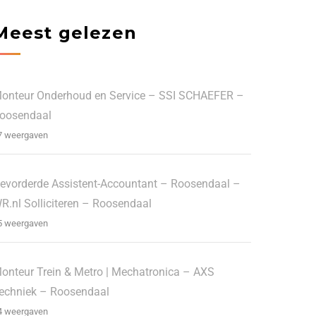
Meest gelezen
onteur Onderhoud en Service – SSI SCHAEFER –
oosendaal
7 weergaven
evorderde Assistent-Accountant – Roosendaal –
R.nl Solliciteren – Roosendaal
5 weergaven
onteur Trein & Metro | Mechatronica – AXS
echniek – Roosendaal
4 weergaven