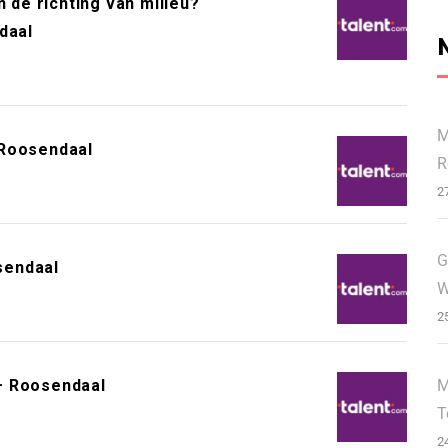
n de richting van milieu?
daal
M
 Roosendaal
R
2
G
sendaal
W
2
M
– Roosendaal
T
2