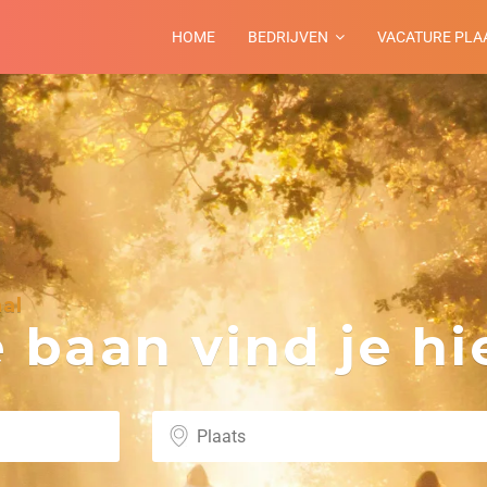
HOME
BEDRIJVEN
VACATURE PLA
al
baan vind je hie