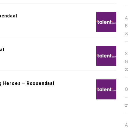
sendaal
A
B
2
al
S
G
2
ng Heroes – Roosendaal
O
–
2
A