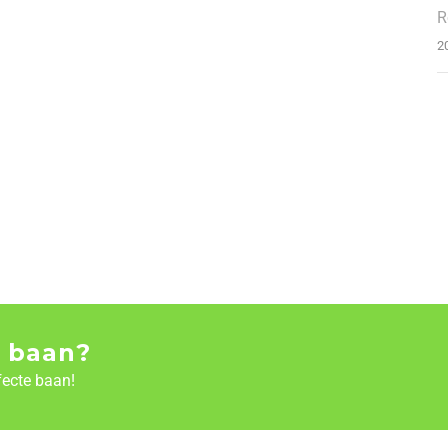
R
2
 baan?
fecte baan!