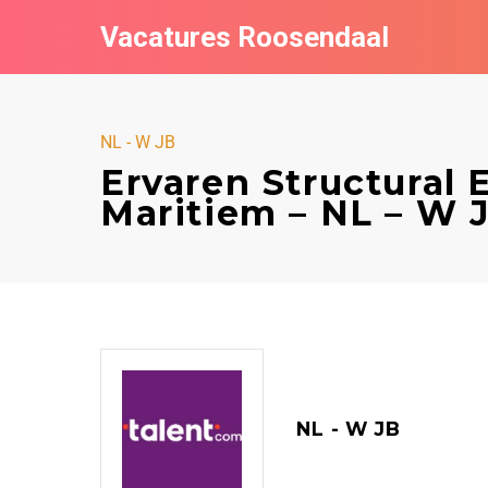
Vacatures Roosendaal
NL - W JB
Ervaren Structural 
Maritiem – NL – W 
NL - W JB