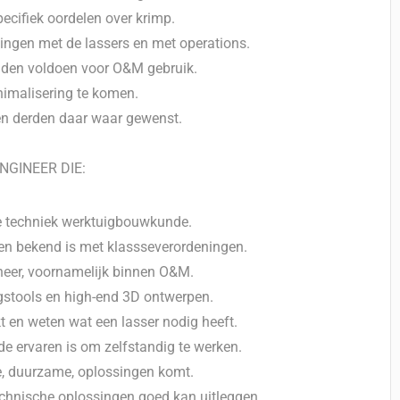
ecifiek oordelen over krimp.
gen met de lassers en met operations.
naden voldoen voor O&M gebruik.
imalisering te komen.
 en derden daar waar gewenst.
GINEER DIE:
e techniek werktuigbouwkunde.
en bekend is met klassseverordeningen.
neer, voornamelijk binnen O&M.
ngstools en high-end 3D ontwerpen.
 en weten wat een lasser nodig heeft.
de ervaren is om zelfstandig te werken.
re, duurzame, oplossingen komt.
chnische oplossingen goed kan uitleggen.