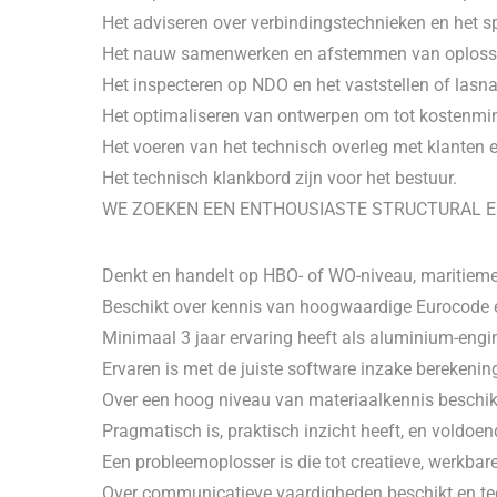
Het adviseren over verbindingstechnieken en het sp
Het nauw samenwerken en afstemmen van oplossin
Het inspecteren op NDO en het vaststellen of las
Het optimaliseren van ontwerpen om tot kostenmin
Het voeren van het technisch overleg met klanten
Het technisch klankbord zijn voor het bestuur.
WE ZOEKEN EEN ENTHOUSIASTE STRUCTURAL EN
Denkt en handelt op HBO- of WO-niveau, maritiem
Beschikt over kennis van hoogwaardige Eurocode 
Minimaal 3 jaar ervaring heeft als aluminium-engi
Ervaren is met de juiste software inzake berekeni
Over een hoog niveau van materiaalkennis beschikt
Pragmatisch is, praktisch inzicht heeft, en voldoen
Een probleemoplosser is die tot creatieve, werkba
Over communicatieve vaardigheden beschikt en te