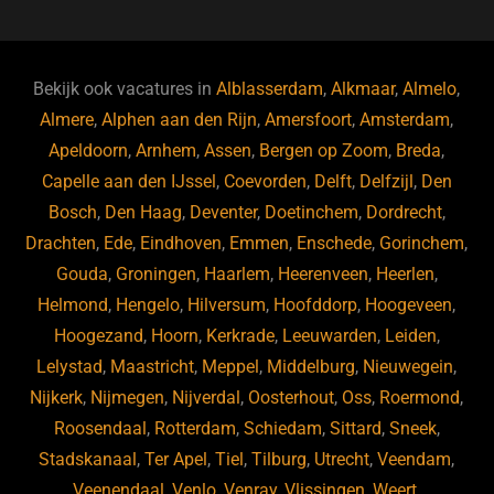
c
e
k
e
e
s
e
d
b
ky
dI
Bekijk ook vacatures in
Alblasserdam
,
Alkmaar
,
Almelo
,
o
n
Almere
,
Alphen aan den Rijn
,
Amersfoort
,
Amsterdam
,
Apeldoorn
,
Arnhem
,
Assen
,
Bergen op Zoom
,
Breda
,
o
Capelle aan den IJssel
,
Coevorden
,
Delft
,
Delfzijl
,
Den
k
Bosch
,
Den Haag
,
Deventer
,
Doetinchem
,
Dordrecht
,
Drachten
,
Ede
,
Eindhoven
,
Emmen
,
Enschede
,
Gorinchem
,
Gouda
,
Groningen
,
Haarlem
,
Heerenveen
,
Heerlen
,
Helmond
,
Hengelo
,
Hilversum
,
Hoofddorp
,
Hoogeveen
,
Hoogezand
,
Hoorn
,
Kerkrade
,
Leeuwarden
,
Leiden
,
Lelystad
,
Maastricht
,
Meppel
,
Middelburg
,
Nieuwegein
,
Nijkerk
,
Nijmegen
,
Nijverdal
,
Oosterhout
,
Oss
,
Roermond
,
Roosendaal
,
Rotterdam
,
Schiedam
,
Sittard
,
Sneek
,
Stadskanaal
,
Ter Apel
,
Tiel
,
Tilburg
,
Utrecht
,
Veendam
,
Veenendaal
,
Venlo
,
Venray
,
Vlissingen
,
Weert
,