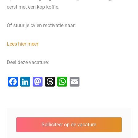
eerst met een kop koffie.
Of stuur je cv en motivatie naar:
Lees hier meer
Deel deze vacature:
F
Li
M
T
W
E
a
n
a
hr
h
m
c
k
st
e
at
ai
e
e
o
a
s
l
b
dI
d
d
A
o
n
o
s
p