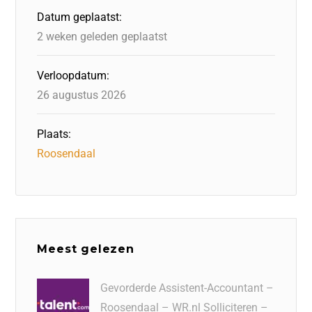
o
n
p
Datum geplaatst:
k
2 weken geleden geplaatst
Verloopdatum:
26 augustus 2026
Plaats:
Roosendaal
Meest gelezen
Gevorderde Assistent-Accountant –
Roosendaal – WR.nl Solliciteren –