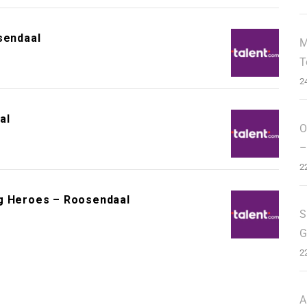
sendaal
M
T
2
al
O
–
2
ng Heroes – Roosendaal
S
G
2
A