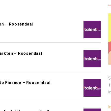
en – Roosendaal
arkten – Roosendaal
S
do Finance – Roosendaal
1
i
I