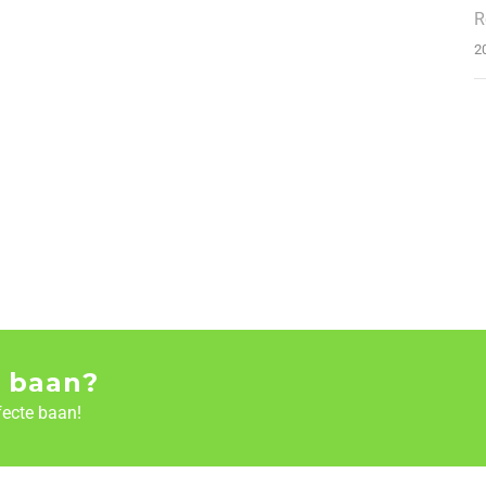
R
2
 baan?
fecte baan!