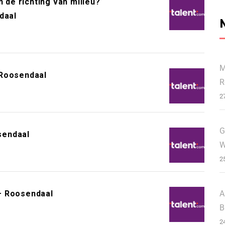
n de richting van milieu?
daal
M
 Roosendaal
R
2
G
sendaal
W
2
A
– Roosendaal
B
2