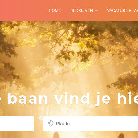
HOME
BEDRIJVEN
VACATURE PLA
al
baan vind je hie