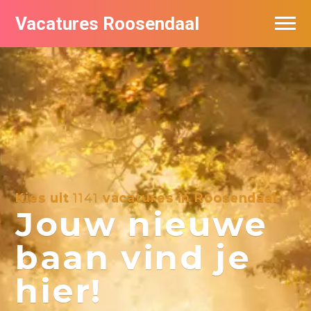
Vacatures Roosendaal
Vacatures bij bedrijven
De populairste vacatures in Roosendaal
Kies uit
1141
vacatures in Roosendaal
Jouw nieuwe
baan vind je
hier!