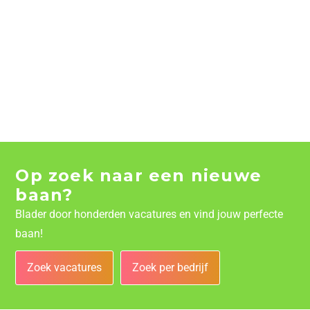
Op zoek naar een nieuwe
baan?
Blader door honderden vacatures en vind jouw perfecte
baan!
Zoek vacatures
Zoek per bedrijf