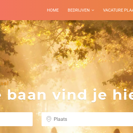
HOME
BEDRIJVEN
VACATURE PLA
aal
baan vind je hie