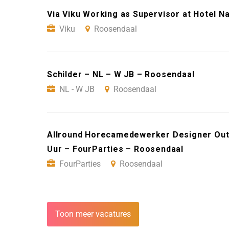
Via Viku Working as Supervisor at Hotel N
Viku
Roosendaal
Schilder – NL – W JB – Roosendaal
NL - W JB
Roosendaal
Allround Horecamedewerker Designer Outl
Uur – FourParties – Roosendaal
FourParties
Roosendaal
Toon meer vacatures