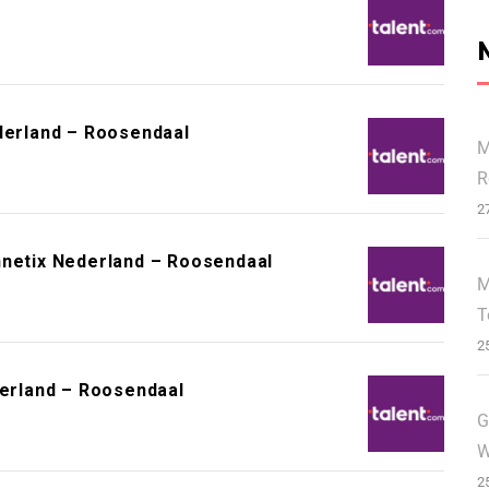
ederland – Roosendaal
M
R
2
nnetix Nederland – Roosendaal
M
T
2
derland – Roosendaal
G
W
2