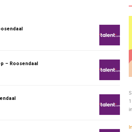
oosendaal
ep – Roosendaal
S
endaal
1
i
I