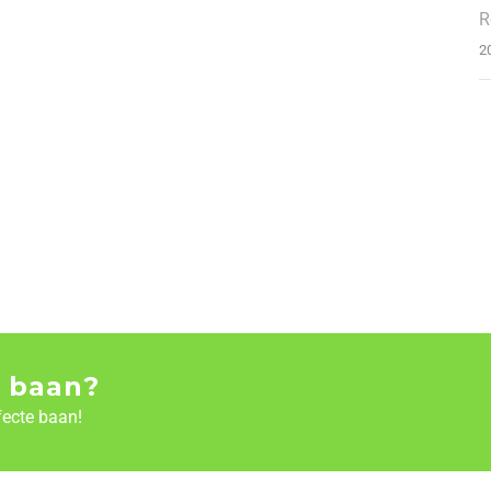
R
2
 baan?
fecte baan!