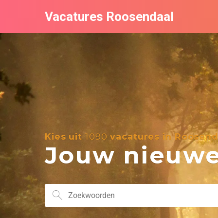
Vacatures Roosendaal
Kies uit
1090
vacatures in Roosend
Jouw nieuwe 