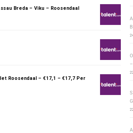
assau Breda – Viku – Roosendaal
A
B
2
O
–
2
et Roosendaal – €17,1 – €17,7 Per
S
G
2
A