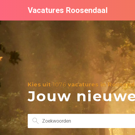
Vacatures Roosendaal
Kies uit
1076
vacatures in Roosend
Jouw nieuwe 