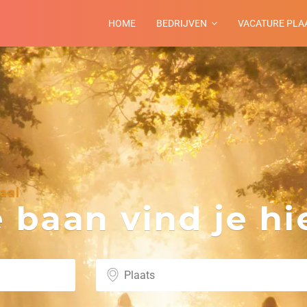
HOME
BEDRIJVEN
VACATURE PLA
aal
baan vind je hie