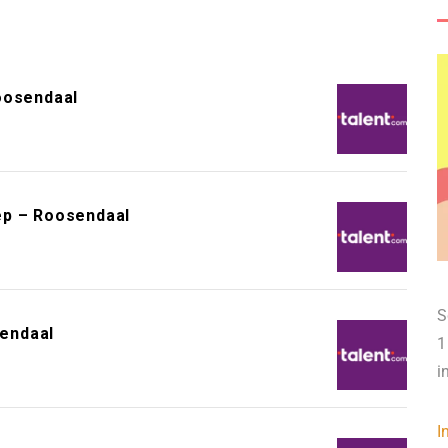
oosendaal
ep – Roosendaal
S
endaal
1
i
I