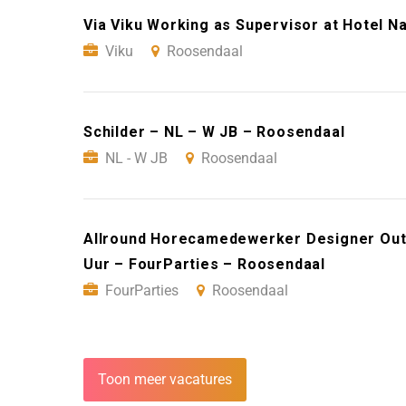
Via Viku Working as Supervisor at Hotel N
Viku
Roosendaal
Schilder – NL – W JB – Roosendaal
NL - W JB
Roosendaal
Allround Horecamedewerker Designer Outl
Uur – FourParties – Roosendaal
FourParties
Roosendaal
Toon meer vacatures