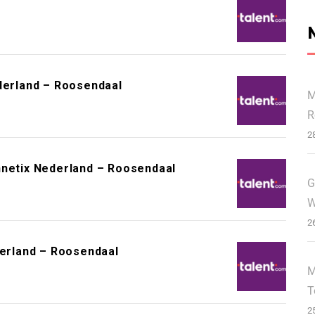
ederland – Roosendaal
M
R
2
nnetix Nederland – Roosendaal
G
W
2
derland – Roosendaal
M
T
2