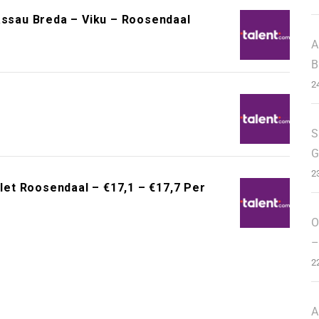
assau Breda – Viku – Roosendaal
A
B
2
S
G
2
et Roosendaal – €17,1 – €17,7 Per
O
–
2
A