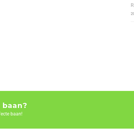
R
2
 baan?
fecte baan!