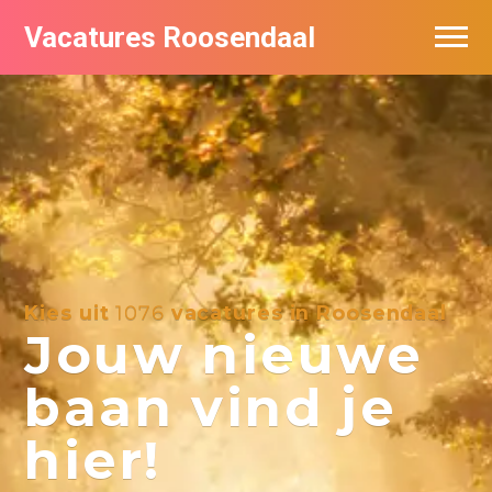
Vacatures Roosendaal
Vacatures bij bedrijven
De populairste vacatures in Roosendaal
Kies uit
1076
vacatures in Roosendaal
Jouw nieuwe
baan vind je
hier!