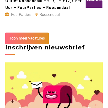
Outlet Roosendaal – €17,1 – €17,7 Per
Uur – FourParties – Roosendaal
FourParties
Roosendaal
Toon meer vacatures
Inschrijven nieuwsbrief