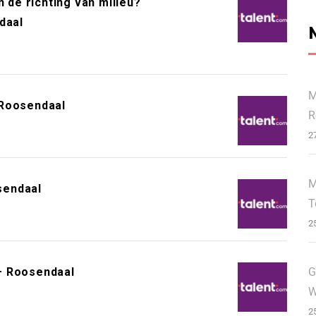
n de richting van milieu?
daal
M
 Roosendaal
R
2
M
sendaal
T
2
G
– Roosendaal
W
2