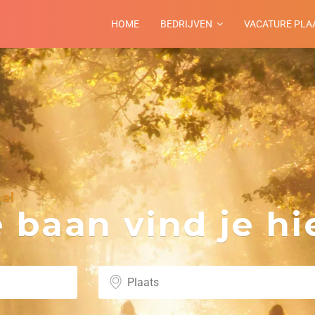
HOME
BEDRIJVEN
VACATURE PLA
al
baan vind je hie