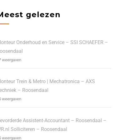
Meest gelezen
onteur Onderhoud en Service – SSI SCHAEFER –
oosendaal
7 weergaven
onteur Trein & Metro | Mechatronica – AXS
echniek – Roosendaal
5 weergaven
evorderde Assistent-Accountant – Roosendaal –
R.nl Solliciteren – Roosendaal
5 weergaven