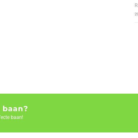
R
2
 baan?
fecte baan!