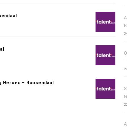
sendaal
A
B
2
al
O
–
2
ng Heroes – Roosendaal
S
G
2
A