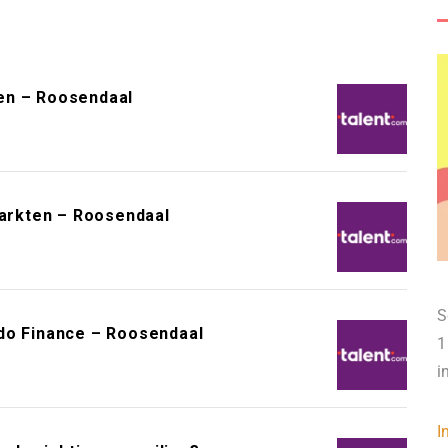
en – Roosendaal
arkten – Roosendaal
S
do Finance – Roosendaal
1
i
I