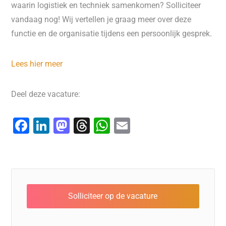
waarin logistiek en techniek samenkomen? Solliciteer
vandaag nog! Wij vertellen je graag meer over deze
functie en de organisatie tijdens een persoonlijk gesprek.
Lees hier meer
Deel deze vacature:
F
Li
M
T
W
E
a
n
a
hr
h
m
c
k
st
e
at
ai
e
e
o
a
s
l
b
dI
d
d
A
o
n
o
s
p
o
n
p