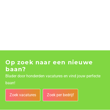
Op zoek naar een nieuwe
baan?
Blader door honderden vacatures en vind jouw perfecte
baan!
Zoek vacatures
Zoek per bedrijf