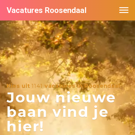
Vacatures Roosendaal
Vacatures bij bedrijven
De populairste vacatures in Roosendaal
Kies uit
1141
vacatures in Roosendaal
Jouw nieuwe
baan vind je
hier!