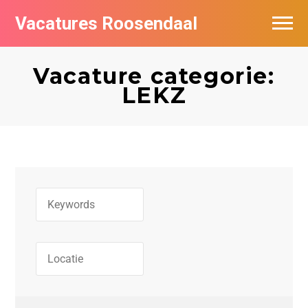
Vacatures Roosendaal
Vacatures bij bedrijven
Vacature categorie:
De populairste vacatures in Roosendaal
LEKZ