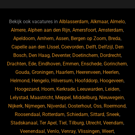
c
e
k
e
e
s
e
d
b
ky
dI
Bekijk ook vacatures in
Alblasserdam
,
Alkmaar
,
Almelo
,
o
n
Almere
,
Alphen aan den Rijn
,
Amersfoort
,
Amsterdam
,
Apeldoorn
,
Arnhem
,
Assen
,
Bergen op Zoom
,
Breda
,
o
Capelle aan den IJssel
,
Coevorden
,
Delft
,
Delfzijl
,
Den
k
Bosch
,
Den Haag
,
Deventer
,
Doetinchem
,
Dordrecht
,
Drachten
,
Ede
,
Eindhoven
,
Emmen
,
Enschede
,
Gorinchem
,
Gouda
,
Groningen
,
Haarlem
,
Heerenveen
,
Heerlen
,
Helmond
,
Hengelo
,
Hilversum
,
Hoofddorp
,
Hoogeveen
,
Hoogezand
,
Hoorn
,
Kerkrade
,
Leeuwarden
,
Leiden
,
Lelystad
,
Maastricht
,
Meppel
,
Middelburg
,
Nieuwegein
,
Nijkerk
,
Nijmegen
,
Nijverdal
,
Oosterhout
,
Oss
,
Roermond
,
Roosendaal
,
Rotterdam
,
Schiedam
,
Sittard
,
Sneek
,
Stadskanaal
,
Ter Apel
,
Tiel
,
Tilburg
,
Utrecht
,
Veendam
,
Veenendaal
,
Venlo
,
Venray
,
Vlissingen
,
Weert
,