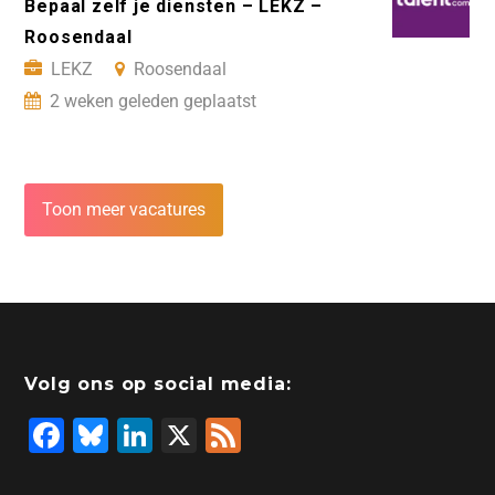
Bepaal zelf je diensten – LEKZ –
Roosendaal
LEKZ
Roosendaal
2 weken geleden geplaatst
Toon meer vacatures
Volg ons op social media:
F
Bl
Li
X
F
a
u
n
e